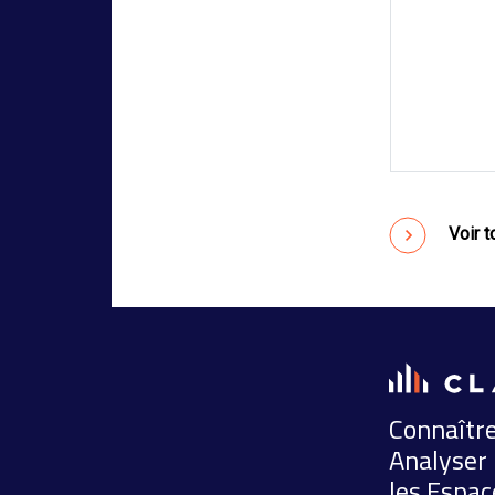
double tranchant
24.04.23
Voir t
Connaître
Analyser 
les Espac