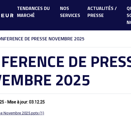
TENDANCES DU
NOS
ACTUALITÉS /
Q
MARCHÉ
SERVICES
PRESSE
S
N
LES TENDANCES NATIONALES
DEVENIR MEMBRE DE CLAMEUR
LES TENDANCES RÉGIONALES
UTILISER LES SERVICES CLAMEUR
ONFERENCE DE PRESSE NOVEMBRE 2025
LES TENDANCES
COMMANDER UNE ÉTUDE
FERENCE DE PRES
DÉPARTEMENTALES
NOUS CONTACTER POUR UNE
LES TENDANCES DES
AUTRE DEMANDE
EMBRE 2025
MÉTROPOLES
.25
- Mise à jour: 03.12.25
se Novembre 2025.pptx (1)