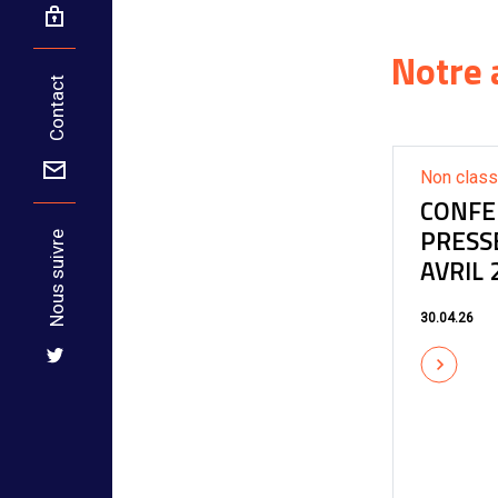
Notre 
Contact
Non clas
CONFE
PRESS
Nous suivre
AVRIL 
30.04.26
Communiqué de Presse
Évolution bloquée
des loyers du parc
privé : un bouclier
anti-inflation à