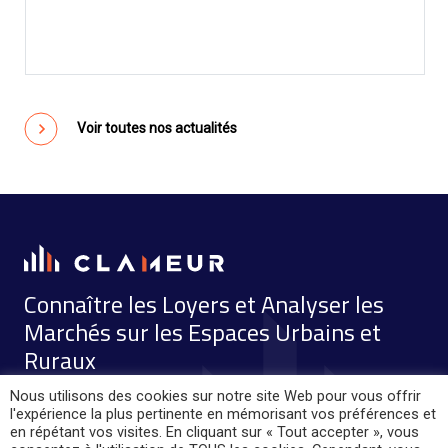
Voir toutes nos actualités
Connaître les Loyers et Analyser les
Marchés sur les Espaces Urbains et
Ruraux
Nous utilisons des cookies sur notre site Web pour vous offrir
MENTIONS LÉGALES
Clameur
l'expérience la plus pertinente en mémorisant vos préférences et
PLAN DU SITE
11 quai Anatole France
en répétant vos visites. En cliquant sur « Tout accepter », vous
75007 PARIS