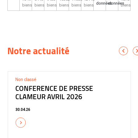
données
données
biens
biens
biens
biens
biens
biens
biens
Notre actualité
Non classé
CONFERENCE DE PRESSE
CLAMEUR AVRIL 2026
30.04.26