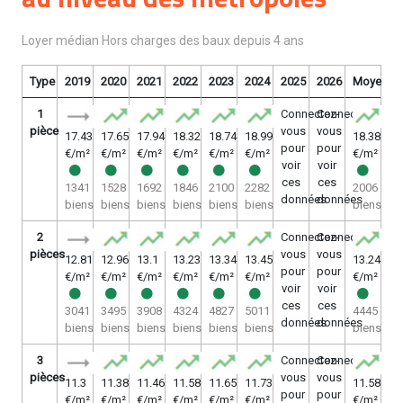
Loyer médian Hors charges des baux depuis 4 ans
Type
2019
2020
2021
2022
2023
2024
2025
2026
Moyenne
1
Connectez-
Connectez-
pièce
vous
vous
17.43
17.65
17.94
18.32
18.74
18.99
18.38
pour
pour
€/m²
€/m²
€/m²
€/m²
€/m²
€/m²
€/m²
voir
voir
ces
ces
1341
1528
1692
1846
2100
2282
2006
données
données
biens
biens
biens
biens
biens
biens
biens
2
Connectez-
Connectez-
pièces
vous
vous
12.81
12.96
13.1
13.23
13.34
13.45
13.24
pour
pour
€/m²
€/m²
€/m²
€/m²
€/m²
€/m²
€/m²
voir
voir
ces
ces
3041
3495
3908
4324
4827
5011
4445
données
données
biens
biens
biens
biens
biens
biens
biens
3
Connectez-
Connectez-
pièces
vous
vous
11.3
11.38
11.46
11.58
11.65
11.73
11.58
pour
pour
€/m²
€/m²
€/m²
€/m²
€/m²
€/m²
€/m²