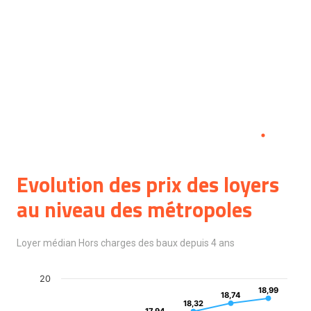
Strasbourg
Evolution des prix des loyers
au niveau des métropoles
Loyer médian Hors charges des baux depuis 4 ans
20
18,99
18,99
18,74
18,74
18,32
18,32