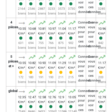
voir
voir
ces
ces
2164
2546
2887
3233
3573
3730
3285
données
données
biens
biens
biens
biens
biens
biens
biens
4
Connectez-
Connectez-
pièces
vous
vous
10.55
10.68
10.81
10.97
11.04
11.17
10.96
pour
pour
€/m²
€/m²
€/m²
€/m²
€/m²
€/m²
€/m²
voir
voir
ces
ces
631
694
755
766
875
902
842
données
données
biens
biens
biens
biens
biens
biens
biens
5
Connectez-
Connectez-
pièces
vous
vous
10.55
10.82
10.93
11.09
11.29
11.51
11.17
et +
pour
pour
€/m²
€/m²
€/m²
€/m²
€/m²
€/m²
€/m²
voir
voir
ces
ces
172
183
191
193
211
215
203
données
données
biens
biens
biens
biens
biens
biens
biens
global
Connectez-
Connectez-
vous
vous
12.35
12.47
12.58
12.76
12.9
13.05
12.79
pour
pour
€/m²
€/m²
€/m²
€/m²
€/m²
€/m²
€/m²
voir
voir
ces
ces
7349
8446
9433
10362
11586
12140
10781